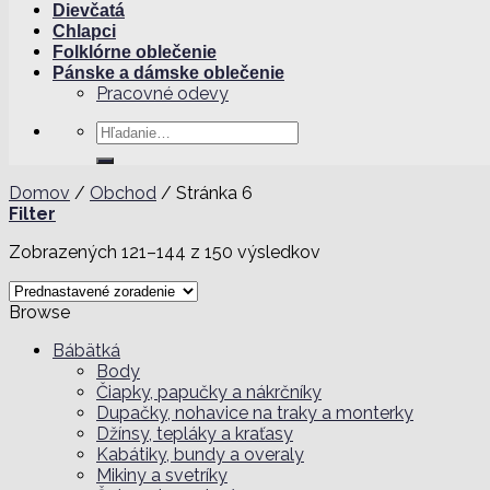
Dievčatá
Chlapci
Folklórne oblečenie
Pánske a dámske oblečenie
Pracovné odevy
Hľadať:
Domov
/
Obchod
/
Stránka 6
Filter
Zobrazených 121–144 z 150 výsledkov
Browse
Bábätká
Body
Čiapky, papučky a nákrčníky
Dupačky, nohavice na traky a monterky
Džínsy, tepláky a kraťasy
Kabátiky, bundy a overaly
Mikiny a svetríky