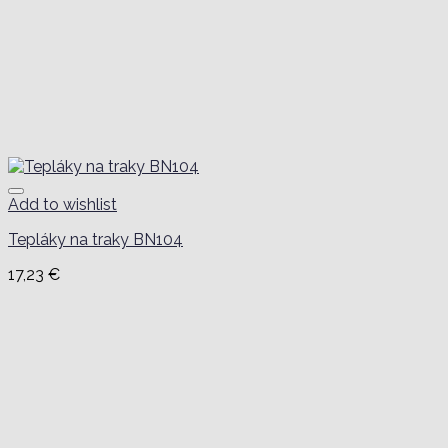
Add to wishlist
Tepláky na traky BN104
17,23
€