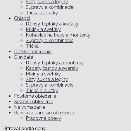
Šaty, sukne a legíny
Súpravy a kombinácie
Tričká a blúzky
Chlapci
Džínsy, tepláky a kraťasy
Mikiny a svetríky
Nohavice na traky a monterky
Súpravy a kombinácie
Tričká
Detské oblečenie
Dievčatá
Džínsy, tepláky a monterky
Kabáty, bundy a overaly
Mikiny a svetríky
Šaty, sukne a legíny
Súpravy a kombinácie
Tričká a blúzky
Folklórne oblečenie
Krstové oblečenie
Na vymazanie
Pánske a dámske oblečenie
Pracovné odevy
Filtrovať podľa ceny