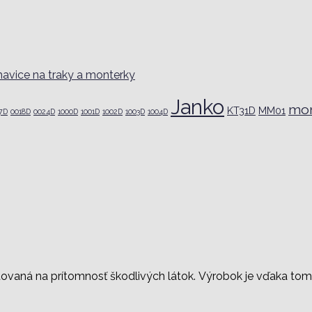
avice na traky a monterky
Janko
mon
KT31D
MM01
7D
0018D
0024D
1000D
1001D
1002D
1003D
1004D
stovaná na prítomnosť škodlivých látok. Výrobok je vďaka to