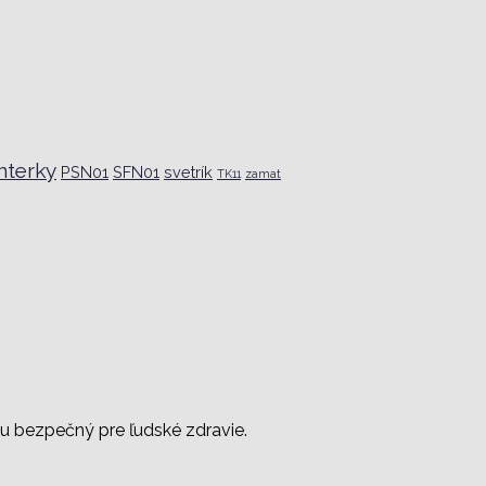
terky
PSN01
SFN01
svetrík
TK11
zamat
mu bezpečný pre ľudské zdravie.