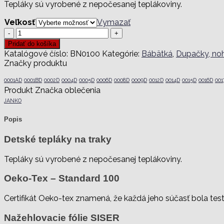
Tepláky sú vyrobené z nepočesanej teplákoviny.
Veľkosť
Vymazať
množstvo
Tepláky
Pridať do košíka
na
Katalógové číslo:
BN0100
Kategórie:
Bábätká
,
Dupačky, noh
traky,
Značky produktu
Šibal
BN0100
0001AD
0001BD
0002D
0004D
0005D
0006D
0008D
0009D
0012D
0014D
0015D
0016D
001
Produkt Značka oblečenia
JANKO
Popis
Detské tepláky na traky
Tepláky sú vyrobené z nepočesanej teplákoviny.
Oeko-Tex – Standard 100
Certifikát Oeko-tex znamená, že každá jeho súčasť bola te
Nažehlovacie fólie SISER