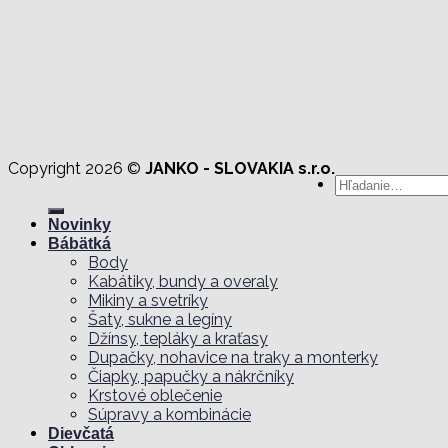
Copyright 2026 ©
JANKO - SLOVAKIA s.r.o.
Hľadať:
Novinky
Bábätká
Body
Kabátiky, bundy a overaly
Mikiny a svetríky
Šaty, sukne a legíny
Džínsy, tepláky a kraťasy
Dupačky, nohavice na traky a monterky
Čiapky, papučky a nákrčníky
Krstové oblečenie
Súpravy a kombinácie
Dievčatá