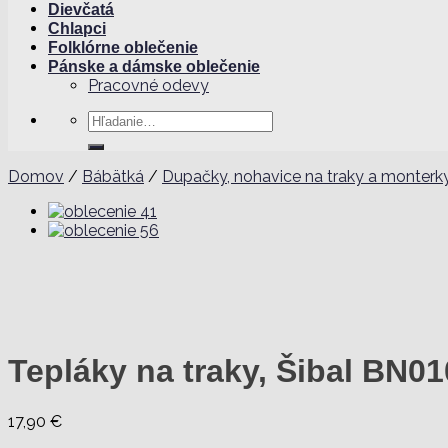
Dievčatá
Chlapci
Folklórne oblečenie
Pánske a dámske oblečenie
Pracovné odevy
Hľadať:
Domov
/
Bábätká
/
Dupačky, nohavice na traky a monterk
Tepláky na traky, Šibal BN0
17,90
€