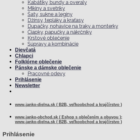
Kabátiky, bundy a overaly
Mikiny a svetríky
Šaty, sukne a legíny
Džínsy, tepláky a kraťasy
Dupačky, nohavice na traky a monterky
Čiapky, papučky a nákrčníky
Krstové oblečenie
Súpravy a kombinácie
Dievčatá
Chlapci
Folklórne oblečenie
Pánske a dámske oblečenie
Pracovné odevy
Prihlásenie
Newsletter
www.janko-dielna.sk ( B2B, veľkoobchod a krajčírstvo )
www.janko-obchod.sk ( Eshop s oblečením a obuvou );
www.janko-dielna.sk ( B2B, veľkoobchod a krajčírstvo )
Prihlásenie