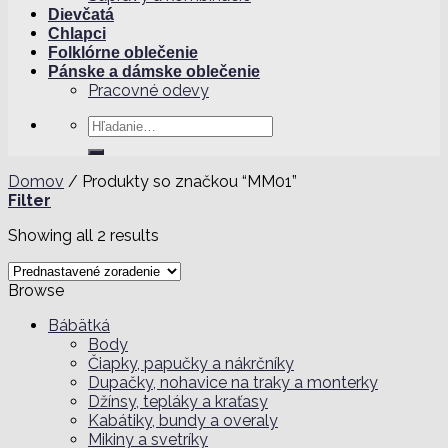
Dievčatá
Chlapci
Folklórne oblečenie
Pánske a dámske oblečenie
Pracovné odevy
Hľadať:
Domov
/
Produkty so značkou “MM01”
Filter
Showing all 2 results
Browse
Bábätká
Body
Čiapky, papučky a nákrčníky
Dupačky, nohavice na traky a monterky
Džínsy, tepláky a kraťasy
Kabátiky, bundy a overaly
Mikiny a svetríky