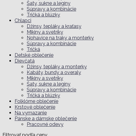
Šaty, sukne a legíny
Súpravy a kombinácie
Tričká a blúzky
Chlapci
Džínsy, tepláky a kraťasy
Mikiny a svetríky
Nohavice na traky a monterky
Súpravy a kombinácie
Tričká
Detské oblečenie
Dievčatá
Džínsy, tepláky a monterky
Kabáty, bundy a overaly
Mikiny a svetríky
Šaty, sukne a legíny
Súpravy a kombinácie
Tričká a blúzky
Folklórne oblečenie
Krstové oblečenie
Na vymazanie
Pánske a dámske oblečenie
Pracovné odevy
Filtrovať podľa ceny