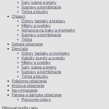
Šaty, sukne a legíny
Súpravy a kombinácie
Tričká a blúzky
Chlapci
Džínsy, tepláky a kraťasy
Mikiny a svetríky
Nohavice na traky a monterky
Súpravy a kombinácie
Tričká
Detské oblečenie
Dievčatá
Džínsy, tepláky a monterky
Kabáty, bundy a overaly
Mikiny a svetríky
Šaty, sukne a legíny
Súpravy a kombinácie
Tričká a blúzky
Folklórne oblečenie
Krstové oblečenie
Na vymazanie
Pánske a dámske oblečenie
Pracovné odevy
Filtrovať podľa ceny