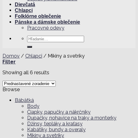
Dievčatá
Chlapci
Folklórne oblečenie
Pánske a dámske oblečenie
Pracovné odevy
Hľadať:
Domov
/
Chlapci
/
Mikiny a svetríky
Filter
Showing all 6 results
Browse
Bábätká
Body
Čiapky, papučky a nákrčníky
Dupačky, nohavice na traky a monterky
Džínsy, tepláky a kraťasy
Kabátiky, bundy a overaly
Mikiny a svetríky