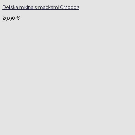
Detská mikina s mackami CM0002
29,90
€