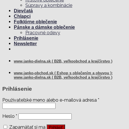
Súpravy a kombinácie
Dievčatá
Chlapci
Folklórne oblečenie
Pánske a dámske oblečenie
Pracovné odevy
Prihlásenie
Newsletter
www.janko-dielna.sk ( B2B, veľkoobchod a krajčírstvo )
www.janko-obchod.sk ( Eshop s oblečením a obuvou );
www.janko-dielna.sk ( B2B, veľkoobchod a krajčírstvo )
Prihlásenie
Používateľské meno alebo e-mailová adresa
*
Heslo
*
Zapamätať si ma
Prihlásiť