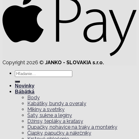
Copyright 2026 ©
JANKO - SLOVAKIA s.r.o.
Hľadať:
Novinky
Bábätká
Body
Kabátiky, bundy a overaly
Mikiny a svetríky
Šaty, sukne a legíny
Džínsy, tepláky a kraťasy
Dupačky, nohavice na traky a monterky
Čiapky, papučky a nákrčníky
Krstové oblečenie