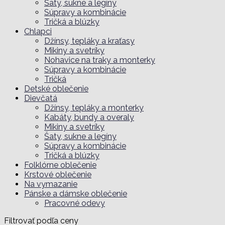
Šaty, sukne a legíny
Súpravy a kombinácie
Tričká a blúzky
Chlapci
Džínsy, tepláky a kraťasy
Mikiny a svetríky
Nohavice na traky a monterky
Súpravy a kombinácie
Tričká
Detské oblečenie
Dievčatá
Džínsy, tepláky a monterky
Kabáty, bundy a overaly
Mikiny a svetríky
Šaty, sukne a legíny
Súpravy a kombinácie
Tričká a blúzky
Folklórne oblečenie
Krstové oblečenie
Na vymazanie
Pánske a dámske oblečenie
Pracovné odevy
Filtrovať podľa ceny