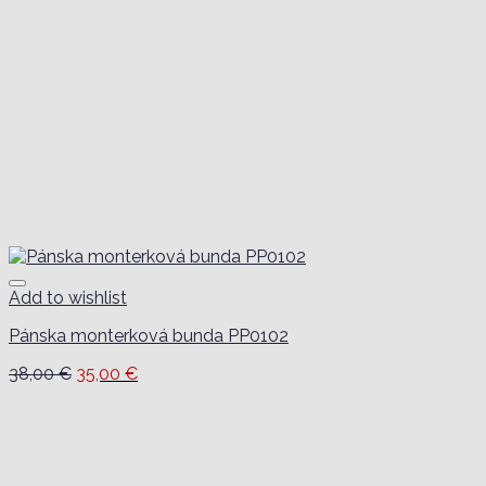
Add to wishlist
Pánska monterková bunda PP0102
Pôvodná
Aktuálna
38,00
€
35,00
€
cena
cena
bola:
je:
38,00 €.
35,00 €.