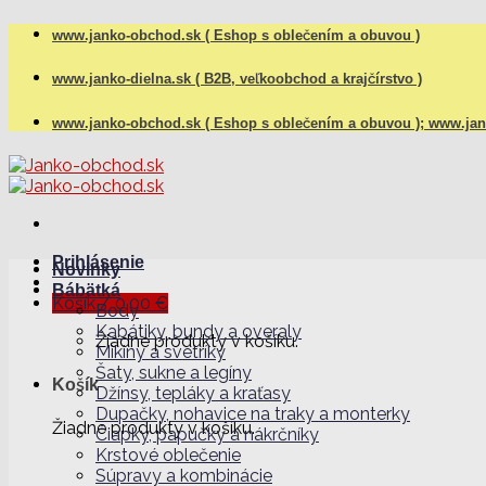
Skip
www.janko-obchod.sk ( Eshop s oblečením a obuvou )
to
content
www.janko-dielna.sk ( B2B, veľkoobchod a krajčírstvo )
www.janko-obchod.sk ( Eshop s oblečením a obuvou );
www.jank
Prihlásenie
Novinky
Bábätká
Košík /
0,00
€
Body
Kabátiky, bundy a overaly
Žiadne produkty v košíku.
Mikiny a svetríky
Šaty, sukne a legíny
Košík
Džínsy, tepláky a kraťasy
Dupačky, nohavice na traky a monterky
Žiadne produkty v košíku.
Čiapky, papučky a nákrčníky
Krstové oblečenie
Súpravy a kombinácie