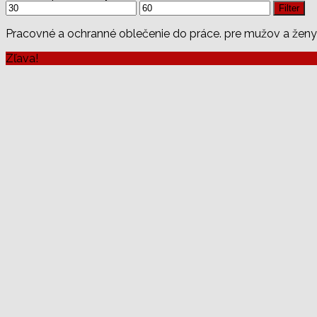
Minimálna
Maximálna
Filter
cena
cena
Pracovné a ochranné oblečenie do práce. pre mužov a ženy
Zľava!