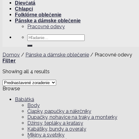
Dievčatá
Chlapci
Folklórne oblečenie
Pánske a dámske oblečenie
Pracovné odevy
Hľadať:
Domov
/
Pánske a dámske oblečenie
/
Pracovné odevy
Filter
Showing all 4 results
Browse
Bábätká
Body
Čiapky, papučky a nákrčníky
Dupačky, nohavice na traky a monterky
Džínsy, tepláky a kraťasy
Kabátiky, bundy a overaly
Mikiny a svetríky