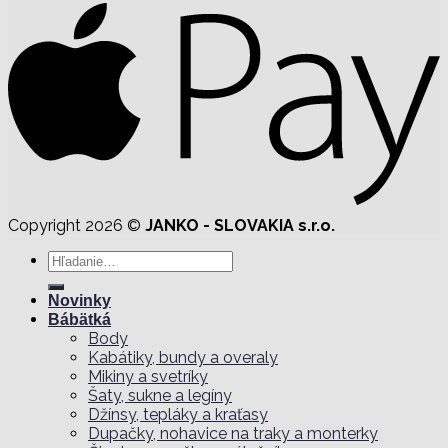
Copyright 2026 ©
JANKO - SLOVAKIA s.r.o.
Hľadať:
Novinky
Bábätká
Body
Kabátiky, bundy a overaly
Mikiny a svetríky
Šaty, sukne a legíny
Džínsy, tepláky a kraťasy
Dupačky, nohavice na traky a monterky