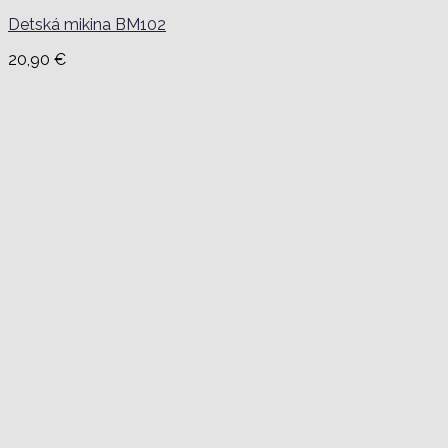
Detská mikina BM102
20,90
€