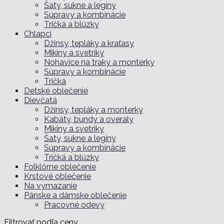
Šaty, sukne a legíny
Súpravy a kombinácie
Tričká a blúzky
Chlapci
Džínsy, tepláky a kraťasy
Mikiny a svetríky
Nohavice na traky a monterky
Súpravy a kombinácie
Tričká
Detské oblečenie
Dievčatá
Džínsy, tepláky a monterky
Kabáty, bundy a overaly
Mikiny a svetríky
Šaty, sukne a legíny
Súpravy a kombinácie
Tričká a blúzky
Folklórne oblečenie
Krstové oblečenie
Na vymazanie
Pánske a dámske oblečenie
Pracovné odevy
Filtrovať podľa ceny