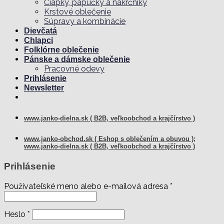
Čiapky, papučky a nákrčníky
Krstové oblečenie
Súpravy a kombinácie
Dievčatá
Chlapci
Folklórne oblečenie
Pánske a dámske oblečenie
Pracovné odevy
Prihlásenie
Newsletter
www.janko-dielna.sk ( B2B, veľkoobchod a krajčírstvo )
www.janko-obchod.sk ( Eshop s oblečením a obuvou );
www.janko-dielna.sk ( B2B, veľkoobchod a krajčírstvo )
Prihlásenie
Používateľské meno alebo e-mailová adresa
*
Heslo
*