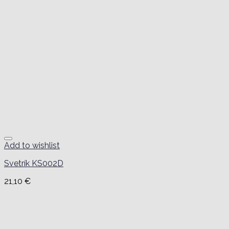
Add to wishlist
Svetrík KS002D
21,10
€