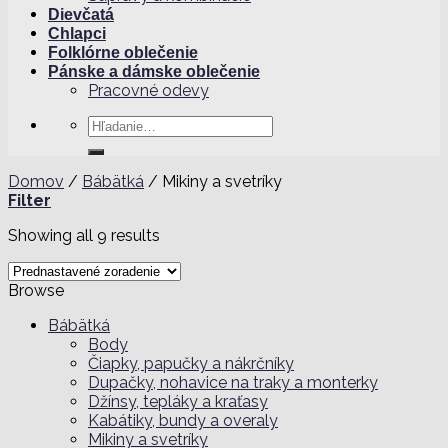
Dievčatá
Chlapci
Folklórne oblečenie
Pánske a dámske oblečenie
Pracovné odevy
Hľadať:
Domov
/
Bábätká
/
Mikiny a svetríky
Filter
Showing all 9 results
Browse
Bábätká
Body
Čiapky, papučky a nákrčníky
Dupačky, nohavice na traky a monterky
Džínsy, tepláky a kraťasy
Kabátiky, bundy a overaly
Mikiny a svetríky