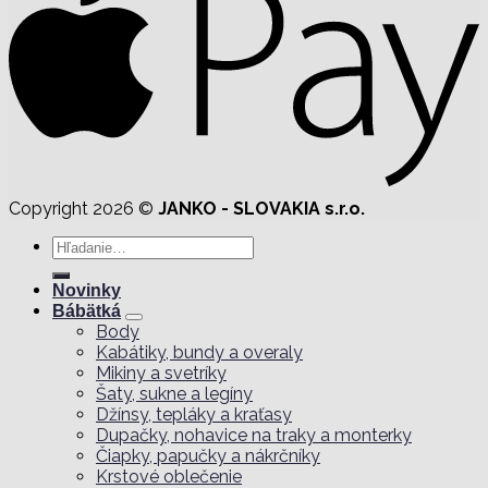
Copyright 2026 ©
JANKO - SLOVAKIA s.r.o.
Hľadať:
Novinky
Bábätká
Body
Kabátiky, bundy a overaly
Mikiny a svetríky
Šaty, sukne a legíny
Džínsy, tepláky a kraťasy
Dupačky, nohavice na traky a monterky
Čiapky, papučky a nákrčníky
Krstové oblečenie