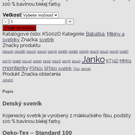
100 % bavlnou bielej farby.
Veľkosť
množstvo
Svetrík
Pridať do košíka
KS002D
Katalógové číslo:
KS002D
Kategórie:
Bábätká
,
Mikiny a
svetríky
Značka:
svetrík
Značky produktu
0001AD
0001BD
0002D
0004D
0005D
0006D
0008D
0009D
0012D
0014D
0015D
0016D
Janko
KT31D
MM01
0017D
0018D
0024D
1000D
1001D
1002D
1003D
1004D
monterky
PSN01
SFN01
svetrík
TK11
zamat
Produkt Značka oblečenia
JANKO
Popis
Detský svetrík
Kojenecký svetrík je vyrobený z mäkkučkého flisu, podšitý
100 % bavlnou bielej farby.
Oeko-Tex – Standard 100