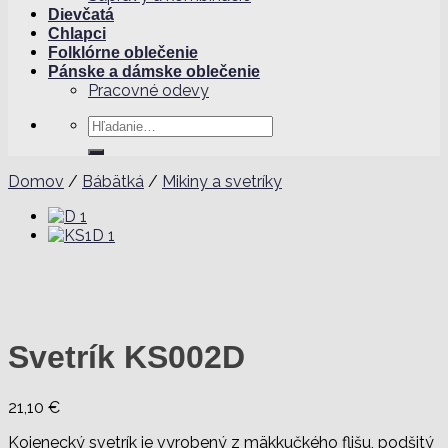
Dievčatá
Chlapci
Folklórne oblečenie
Pánske a dámske oblečenie
Pracovné odevy
Hľadať:
Domov
/
Bábätká
/
Mikiny a svetríky
Svetrík KS002D
21,10
€
Kojenecký svetrík je vyrobený z mäkkučkého flišu, podšitý