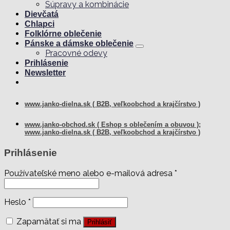
Súpravy a kombinácie
Dievčatá
Chlapci
Folklórne oblečenie
Pánske a dámske oblečenie
Pracovné odevy
Prihlásenie
Newsletter
www.janko-dielna.sk ( B2B, veľkoobchod a krajčírstvo )
www.janko-obchod.sk ( Eshop s oblečením a obuvou );
www.janko-dielna.sk ( B2B, veľkoobchod a krajčírstvo )
Prihlásenie
Používateľské meno alebo e-mailová adresa
*
Heslo
*
Zapamätať si ma
Prihlásiť