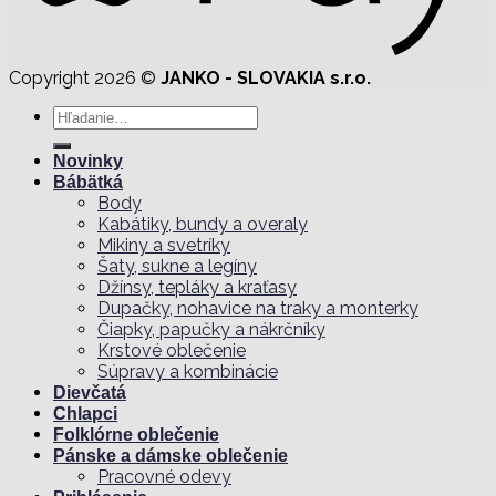
Copyright 2026 ©
JANKO - SLOVAKIA s.r.o.
Hľadať:
Novinky
Bábätká
Body
Kabátiky, bundy a overaly
Mikiny a svetríky
Šaty, sukne a legíny
Džínsy, tepláky a kraťasy
Dupačky, nohavice na traky a monterky
Čiapky, papučky a nákrčníky
Krstové oblečenie
Súpravy a kombinácie
Dievčatá
Chlapci
Folklórne oblečenie
Pánske a dámske oblečenie
Pracovné odevy