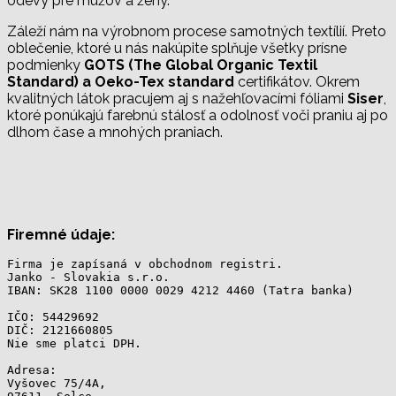
odevy pre mužov a ženy.
Záleží nám na výrobnom procese samotných textílií. Preto
oblečenie, ktoré u nás nakúpite splňuje všetky prísne
podmienky
GOTS (The Global Organic Textil
Standard) a Oeko-Tex standard
certifikátov.
Okrem
kvalitných látok pracujem aj s nažehľovacími fóliami
Siser
,
ktoré ponúkajú farebnú stálosť a odolnosť voči praniu aj po
dlhom čase a mnohých praniach.
Firemné údaje:
Firma je zapísaná v obchodnom registri.
Janko - Slovakia s.r.o.
IBAN: SK28 1100 0000 0029 4212 4460 (Tatra banka)
IČO: 54429692
DIČ: 2121660805
Nie sme platci DPH.
Adresa:
Vyšovec 75/4A, 