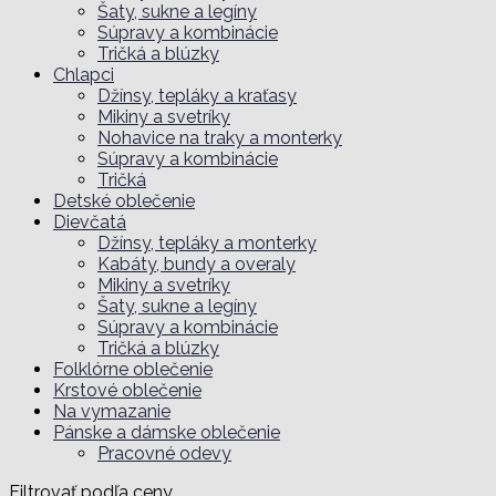
Šaty, sukne a legíny
Súpravy a kombinácie
Tričká a blúzky
Chlapci
Džínsy, tepláky a kraťasy
Mikiny a svetríky
Nohavice na traky a monterky
Súpravy a kombinácie
Tričká
Detské oblečenie
Dievčatá
Džínsy, tepláky a monterky
Kabáty, bundy a overaly
Mikiny a svetríky
Šaty, sukne a legíny
Súpravy a kombinácie
Tričká a blúzky
Folklórne oblečenie
Krstové oblečenie
Na vymazanie
Pánske a dámske oblečenie
Pracovné odevy
Filtrovať podľa ceny