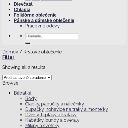
Dievčatá
Chlapci
Folklórne oblečenie
Pánske a dámske oblečenie
Pracovné odevy
Hľadať:
Domov
/
Krstové oblečenie
Filter
Showing all 2 results
Browse
Bábätká
Body
Čiapky, papučky a nákrčníky
Dupačky, nohavice na traky a monterky
Džínsy, tepláky a kraťasy
Kabátiky, bundy a overaly
Mikiny a svetríky