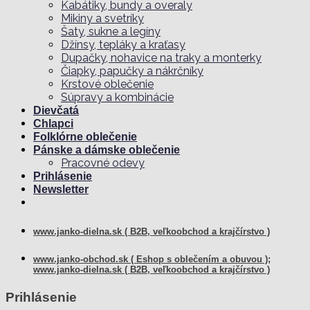
Kabátiky, bundy a overaly
Mikiny a svetríky
Šaty, sukne a legíny
Džínsy, tepláky a kraťasy
Dupačky, nohavice na traky a monterky
Čiapky, papučky a nákrčníky
Krstové oblečenie
Súpravy a kombinácie
Dievčatá
Chlapci
Folklórne oblečenie
Pánske a dámske oblečenie
Pracovné odevy
Prihlásenie
Newsletter
www.janko-dielna.sk ( B2B, veľkoobchod a krajčírstvo )
www.janko-obchod.sk ( Eshop s oblečením a obuvou );
www.janko-dielna.sk ( B2B, veľkoobchod a krajčírstvo )
Prihlásenie