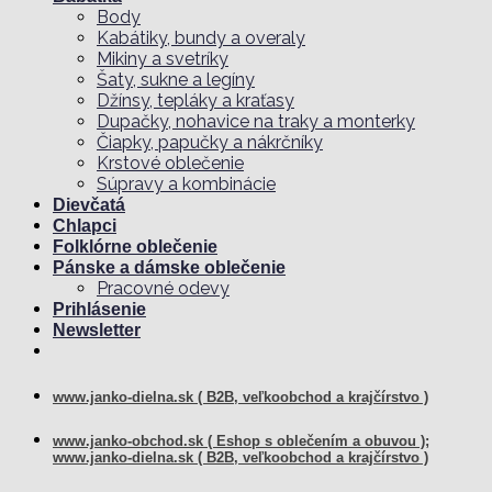
Body
Kabátiky, bundy a overaly
Mikiny a svetríky
Šaty, sukne a legíny
Džínsy, tepláky a kraťasy
Dupačky, nohavice na traky a monterky
Čiapky, papučky a nákrčníky
Krstové oblečenie
Súpravy a kombinácie
Dievčatá
Chlapci
Folklórne oblečenie
Pánske a dámske oblečenie
Pracovné odevy
Prihlásenie
Newsletter
www.janko-dielna.sk ( B2B, veľkoobchod a krajčírstvo )
www.janko-obchod.sk ( Eshop s oblečením a obuvou );
www.janko-dielna.sk ( B2B, veľkoobchod a krajčírstvo )