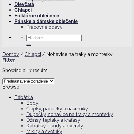
Dievčatá
Chlapci
Folklórne oblečenie
Pánske a dámske oblečenie
Pracovné odevy
Hľadať:
Domov
/
Chlapci
/
Nohavice na traky a monterky
Filter
Showing all 7 results
Browse
Bábätká
Body
Čiapky, papučky a nákrčníky
Dupačky, nohavice na traky a monterky
Džínsy, tepláky a kraťasy
Kabátiky, bundy a overaly
Mikiny a svetríky