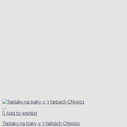
Add to wishlist
Tepláky na traky, v 3 farbách CN9001