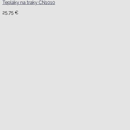
Tepláky na traky CN1010
25,75
€