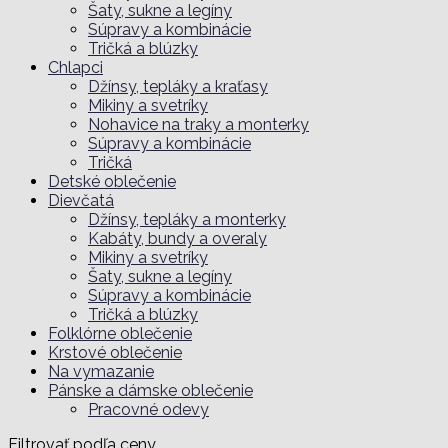
Šaty, sukne a legíny
Súpravy a kombinácie
Tričká a blúzky
Chlapci
Džínsy, tepláky a kraťasy
Mikiny a svetríky
Nohavice na traky a monterky
Súpravy a kombinácie
Tričká
Detské oblečenie
Dievčatá
Džínsy, tepláky a monterky
Kabáty, bundy a overaly
Mikiny a svetríky
Šaty, sukne a legíny
Súpravy a kombinácie
Tričká a blúzky
Folklórne oblečenie
Krstové oblečenie
Na vymazanie
Pánske a dámske oblečenie
Pracovné odevy
Filtrovať podľa ceny