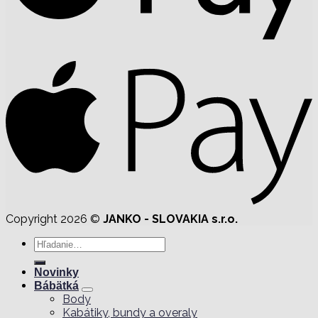
Copyright 2026 ©
JANKO - SLOVAKIA s.r.o.
Hľadať:
Novinky
Bábätká
Body
Kabátiky, bundy a overaly