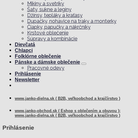
Mikiny a svetríky
Šaty, sukne a legíny
Džínsy, tepláky a kraťasy
Dupačky, nohavice na traky a monterky
Čiapky, papučky a nákrčníky
Krstové oblečenie
Súpravy a kombinácie
Dievčatá
Chlapci
Folklórne oblečenie
Pánske a dámske oblečenie
Pracovné odevy
Prihlásenie
Newsletter
www.janko-dielna.sk ( B2B, veľkoobchod a krajčírstvo )
www.janko-obchod.sk ( Eshop s oblečením a obuvou );
www.janko-dielna.sk ( B2B, veľkoobchod a krajčírstvo )
Prihlásenie