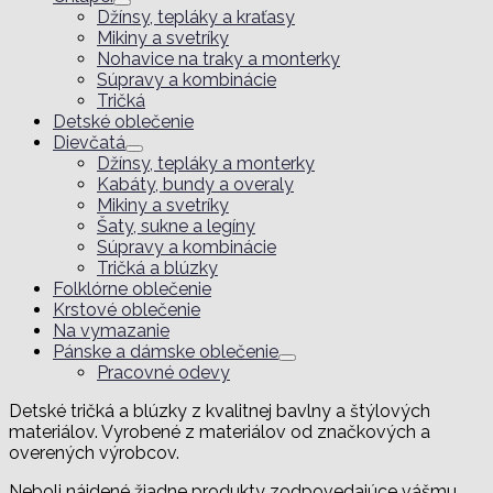
Džínsy, tepláky a kraťasy
Mikiny a svetríky
Nohavice na traky a monterky
Súpravy a kombinácie
Tričká
Detské oblečenie
Dievčatá
Džínsy, tepláky a monterky
Kabáty, bundy a overaly
Mikiny a svetríky
Šaty, sukne a legíny
Súpravy a kombinácie
Tričká a blúzky
Folklórne oblečenie
Krstové oblečenie
Na vymazanie
Pánske a dámske oblečenie
Pracovné odevy
Detské tričká a blúzky z kvalitnej bavlny a štýlových
materiálov. Vyrobené z materiálov od značkových a
overených výrobcov.
Neboli nájdené žiadne produkty zodpovedajúce vášmu