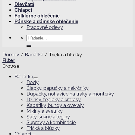
Dievčatá
Chlapci
Folklórne oblečenie
Pánske a dámske oblečenie
Pracovné odevy
Hľadať:
Domov
/
Bábätká
/
Tričká a blúzky
Filter
Browse
Bábätká
Body
Čiapky, papučky a nákrčníky
Dupačky, nohavice na traky a monterky
Džínsy, tepláky a kraťasy
Kabátiky, bundy a overaly
Mikiny a svetríky
Šaty, sukne a legíny
Súpravy a kombinácie
Tričká a blúzky
Chlapci