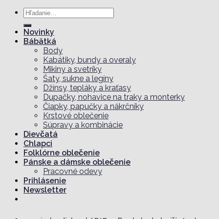
Hľadať:
Novinky
Bábätká
Body
Kabátiky, bundy a overaly
Mikiny a svetríky
Šaty, sukne a legíny
Džínsy, tepláky a kraťasy
Dupačky, nohavice na traky a monterky
Čiapky, papučky a nákrčníky
Krstové oblečenie
Súpravy a kombinácie
Dievčatá
Chlapci
Folklórne oblečenie
Pánske a dámske oblečenie
Pracovné odevy
Prihlásenie
Newsletter