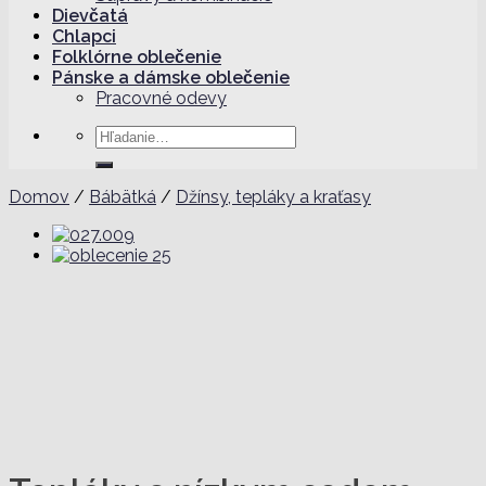
Dievčatá
Chlapci
Folklórne oblečenie
Pánske a dámske oblečenie
Pracovné odevy
Hľadať:
Domov
/
Bábätká
/
Džínsy, tepláky a kraťasy