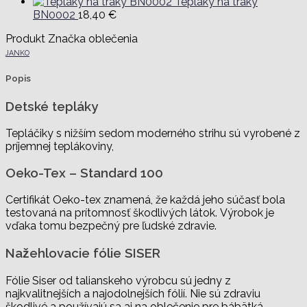
Tepláky na traky
BN0002
18,40
€
Produkt Značka oblečenia
JANKO
Popis
Detské tepláky
Tepláčiky s nižším sedom moderného strihu sú vyrobené z
príjemnej teplákoviny,
Oeko-Tex – Standard 100
Certifikát Oeko-tex znamená, že každá jeho súčasť bola
testovaná na prítomnosť škodlivých látok. Výrobok je
vďaka tomu bezpečný pre ľudské zdravie.
Nažehlovacie fólie SISER
Fólie Siser od talianskeho výrobcu sú jedny z
najkvalitnejších a najodolnejších fólií. Nie sú zdraviu
škodlivé a používajú sa aj na oblečenie pre bábätká.