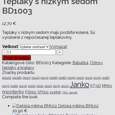
Tepláky s nízkym sedom
BD1003
12,70
€
Tepláky s nízkym sedom majú podšité kolená. Sú
vyrobené z nepočesanej teplákoviny.
Veľkosť
Vymazať
množstvo
Tepláky
Pridať do košíka
s
Katalógové číslo:
BD1003
Kategórie:
Bábätká
,
Džínsy,
nízkym
tepláky a kraťasy
sedom
Značky produktu
BD1003
0001AD
0001BD
0002D
0004D
0005D
0006D
0008D
0009D
0012D
0014D
0015D
0016D
Janko
KT31D
MM01
0017D
0018D
0024D
1000D
1001D
1002D
1003D
1004D
monterky
PSN01
SFN01
svetrík
TK11
zamat
Complete the look
Detská mikina BM102
20,90
€