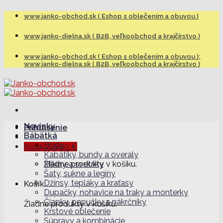
Skip
www.janko-obchod.sk ( Eshop s oblečením a obuvou )
to
content
www.janko-dielna.sk ( B2B, veľkoobchod a krajčírstvo )
www.janko-obchod.sk ( Eshop s oblečením a obuvou );
www.janko-dielna.sk ( B2B, veľkoobchod a krajčírstvo )
Novinky
Prihlásenie
Bábätká
Body
Košík /
0,00
€
Kabátiky, bundy a overaly
Žiadne produkty v košíku.
Mikiny a svetríky
Šaty, sukne a legíny
Džínsy, tepláky a kraťasy
Košík
Dupačky, nohavice na traky a monterky
Čiapky, papučky a nákrčníky
Žiadne produkty v košíku.
Krstové oblečenie
Súpravy a kombinácie