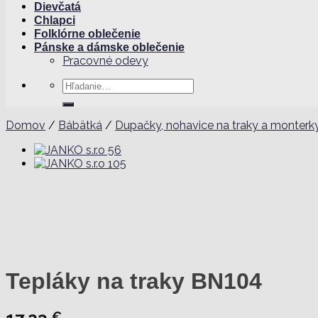
Dievčatá
Chlapci
Folklórne oblečenie
Pánske a dámske oblečenie
Pracovné odevy
Hľadať:
Domov
/
Bábätká
/
Dupačky, nohavice na traky a monterk
Tepláky na traky BN104
€