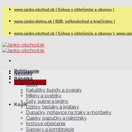
Skip
www.janko-obchod.sk ( Eshop s oblečením a obuvou )
to
content
www.janko-dielna.sk ( B2B, veľkoobchod a krajčírstvo )
www.janko-obchod.sk ( Eshop s oblečením a obuvou );
www.jank
Prihlásenie
Novinky
Bábätká
Košík /
0,00
€
Body
Kabátiky, bundy a overaly
Mikiny a svetríky
Šaty, sukne a legíny
Košík
Džínsy, tepláky a kraťasy
Dupačky, nohavice na traky a monterky
Čiapky, papučky a nákrčníky
Krstové oblečenie
Súpravy a kombinácie