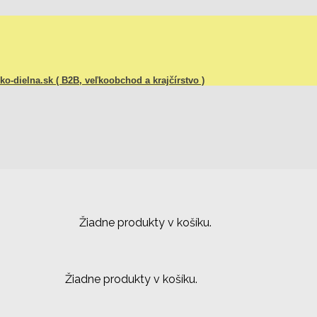
o-dielna.sk ( B2B, veľkoobchod a krajčírstvo )
Žiadne produkty v košíku.
Žiadne produkty v košíku.