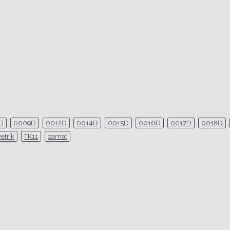
D
0009D
0012D
0014D
0015D
0016D
0017D
0018D
vetrík
TK11
zamat