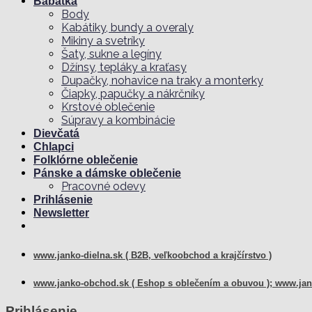
Bábätká
Body
Kabátiky, bundy a overaly
Mikiny a svetríky
Šaty, sukne a legíny
Džínsy, tepláky a kraťasy
Dupačky, nohavice na traky a monterky
Čiapky, papučky a nákrčníky
Krstové oblečenie
Súpravy a kombinácie
Dievčatá
Chlapci
Folklórne oblečenie
Pánske a dámske oblečenie
Pracovné odevy
Prihlásenie
Newsletter
www.janko-dielna.sk ( B2B, veľkoobchod a krajčírstvo )
www.janko-obchod.sk ( Eshop s oblečením a obuvou );
www.jank
Prihlásenie