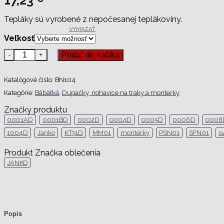
17,23
Tepláky sú vyrobené z nepočesanej teplákoviny.
VYMAZAŤ
Veľkosť
množstvo Tepláky na traky BN104
Pridať do košíka
Katalógové číslo:
BN104
Kategórie:
Bábätká
,
Dupačky, nohavice na traky a monterky
Značky produktu
0001AD
0001BD
0002D
0004D
0005D
0006D
0008
1004D
Janko
KT31D
MM01
monterky
PSN01
SFN01
s
Produkt Značka oblečenia
JANKO
Popis