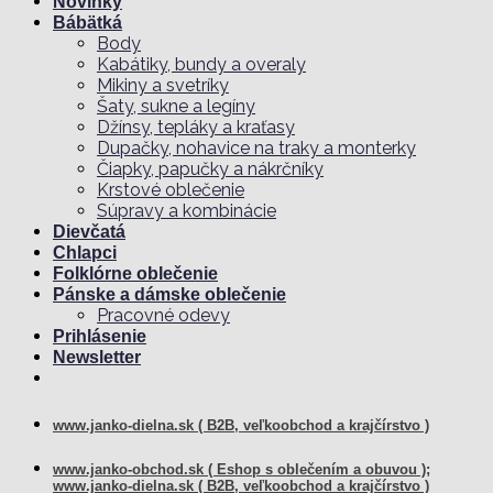
Novinky
Bábätká
Body
Kabátiky, bundy a overaly
Mikiny a svetríky
Šaty, sukne a legíny
Džínsy, tepláky a kraťasy
Dupačky, nohavice na traky a monterky
Čiapky, papučky a nákrčníky
Krstové oblečenie
Súpravy a kombinácie
Dievčatá
Chlapci
Folklórne oblečenie
Pánske a dámske oblečenie
Pracovné odevy
Prihlásenie
Newsletter
www.janko-dielna.sk ( B2B, veľkoobchod a krajčírstvo )
www.janko-obchod.sk ( Eshop s oblečením a obuvou );
www.janko-dielna.sk ( B2B, veľkoobchod a krajčírstvo )