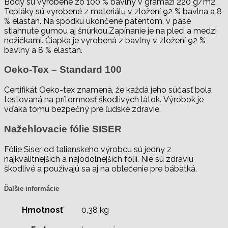
Body sú vyrobené zo 100 % bavlny v gramáži 220 g/m2.
Tepláky sú vyrobené z materiálu v zložení 92 % bavlna a 8
% elastan. Na spodku ukončené patentom, v páse
stiahnuté gumou aj šnúrkou.Zapínanie je na pleci a medzi
nožičkami. Čiapka je vyrobená z bavlny v zložení 92 %
bavlny a 8 % elastan.
Oeko-Tex – Standard 100
Certifikát Oeko-tex znamená, že každá jeho súčasť bola
testovaná na prítomnosť škodlivých látok. Výrobok je
vďaka tomu bezpečný pre ľudské zdravie.
Nažehlovacie fólie SISER
Fólie Siser od talianskeho výrobcu sú jedny z
najkvalitnejších a najodolnejších fólií. Nie sú zdraviu
škodlivé a používajú sa aj na oblečenie pre bábätká.
Ďalšie informácie
Hmotnosť
0,38 kg