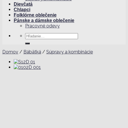
Dievčatá
Chlapci
Folklórne oblečenie
Pánske a dámske oblečenie
Pracovné odevy
Hľadať:
Domov
/
Bábätká
/
Súpravy a kombinácie