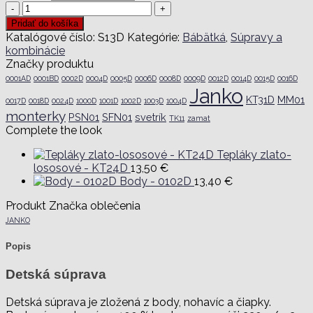
množstvo
Detská
Pridať do košíka
súprava
Katalógové číslo:
S13D
Kategórie:
Bábätká
,
Súpravy a
-
kombinácie
S13D
Značky produktu
0001AD
0001BD
0002D
0004D
0005D
0006D
0008D
0009D
0012D
0014D
0015D
0016D
Janko
KT31D
MM01
0017D
0018D
0024D
1000D
1001D
1002D
1003D
1004D
monterky
PSN01
SFN01
svetrík
TK11
zamat
Complete the look
Tepláky zlato-
lososové - KT24D
13,50
€
Body - 0102D
13,40
€
Produkt Značka oblečenia
JANKO
Popis
Detská súprava
Detská súprava je zložená z body, nohavíc a čiapky.