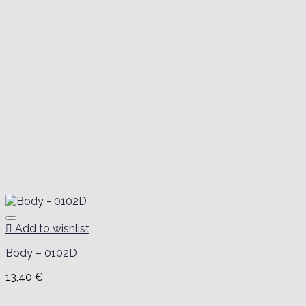
Add to wishlist
Body – 0102D
13,40
€