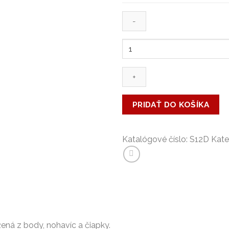
množstvo
Detská
súprava
-
S12D
PRIDAŤ DO KOŠÍKA
Katalógové číslo:
S12D
Kate
ená z body, nohavíc a čiapky.