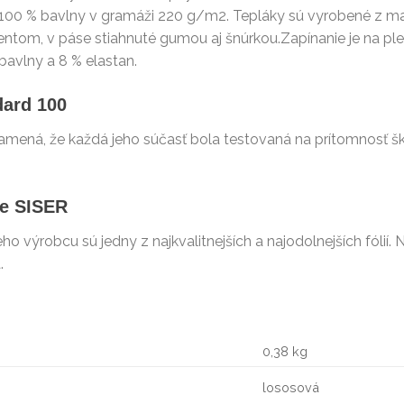
00 % bavlny v gramáži 220 g/m2. Tepláky sú vyrobené z mate
tom, v páse stiahnuté gumou aj šnúrkou.Zapínanie je na plec
bavlny a 8 % elastan.
dard 100
namená, že každá jeho súčasť bola testovaná na prítomnosť 
ie SISER
eho výrobcu sú jedny z najkvalitnejších a najodolnejších fólií. 
.
0,38 kg
lososová