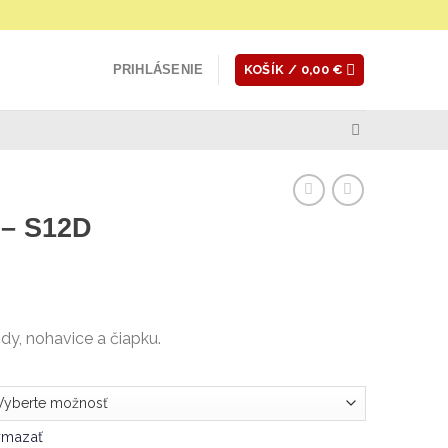
PRIHLÁSENIE
KOŠÍK /
0,00
€
 – S12D
y, nohavice a čiapku.
ymazať