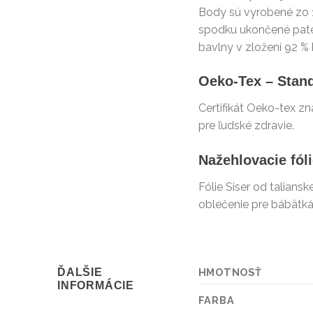
Body sú vyrobené zo 1
spodku ukončené paten
bavlny v zložení 92 % 
Oeko-Tex – Stan
Certifikát Oeko-tex z
pre ľudské zdravie.
Nažehlovacie fól
Fólie Siser od taliansk
oblečenie pre bábätká
ĎALŠIE
HMOTNOSŤ
INFORMÁCIE
FARBA