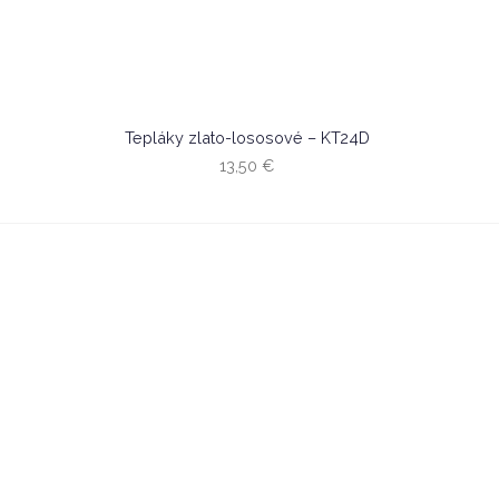
Tepláky zlato-lososové – KT24D
13,50
€