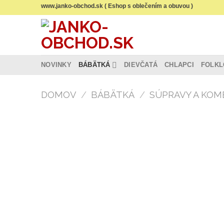
Skip
www.janko-obchod.sk ( Eshop s oblečením a obuvou )
to
content
NOVINKY
BÁBÄTKÁ
DIEVČATÁ
CHLAPCI
FOLKL
DOMOV
/
BÁBÄTKÁ
/
SÚPRAVY A KOM