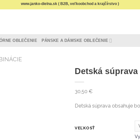
www.janko-dielna.sk ( B2B, veľkoobchod a krajčírstvo )
ÓRNE OBLEČENIE
PÁNSKE A DÁMSKE OBLEČENIE
BINÁCIE
Detská súprava
30,50
€
Detská súprava obsahuje bod
VEĽKOSŤ
V