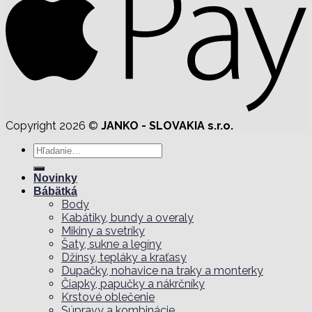
Copyright 2026 ©
JANKO - SLOVAKIA s.r.o.
Hľadať:
Novinky
Bábätká
Body
Kabátiky, bundy a overaly
Mikiny a svetríky
Šaty, sukne a legíny
Džínsy, tepláky a kraťasy
Dupačky, nohavice na traky a monterky
Čiapky, papučky a nákrčníky
Krstové oblečenie
Súpravy a kombinácie