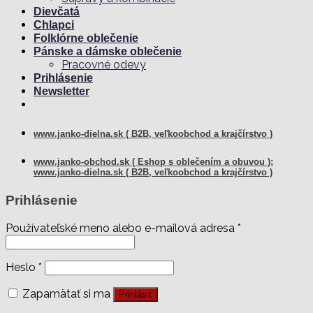
Dievčatá
Chlapci
Folklórne oblečenie
Pánske a dámske oblečenie
Pracovné odevy
Prihlásenie
Newsletter
www.janko-dielna.sk ( B2B, veľkoobchod a krajčírstvo )
www.janko-obchod.sk ( Eshop s oblečením a obuvou );
www.janko-dielna.sk ( B2B, veľkoobchod a krajčírstvo )
Prihlásenie
Používateľské meno alebo e-mailová adresa
*
Heslo
*
Zapamätať si ma
Prihlásiť