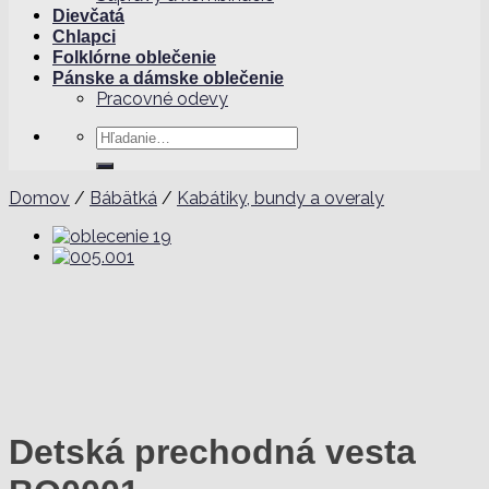
Dievčatá
Chlapci
Folklórne oblečenie
Pánske a dámske oblečenie
Pracovné odevy
Hľadať:
Domov
/
Bábätká
/
Kabátiky, bundy a overaly
Detská prechodná vesta