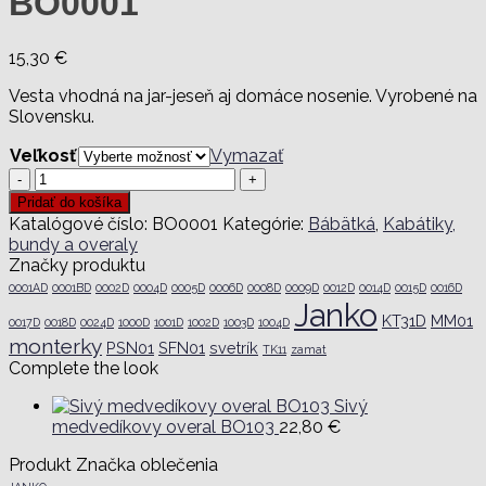
BO0001
15,30
€
Vesta vhodná na jar-jeseň aj domáce nosenie. Vyrobené na
Slovensku.
Veľkosť
Vymazať
množstvo
Detská
Pridať do košíka
prechodná
Katalógové číslo:
BO0001
Kategórie:
Bábätká
,
Kabátiky,
vesta
bundy a overaly
BO0001
Značky produktu
0001AD
0001BD
0002D
0004D
0005D
0006D
0008D
0009D
0012D
0014D
0015D
0016D
Janko
KT31D
MM01
0017D
0018D
0024D
1000D
1001D
1002D
1003D
1004D
monterky
PSN01
SFN01
svetrík
TK11
zamat
Complete the look
Sivý
medvedíkovy overal BO103
22,80
€
Produkt Značka oblečenia