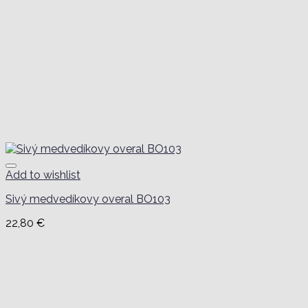
Add to wishlist
Sivý medvedíkovy overal BO103
22,80
€