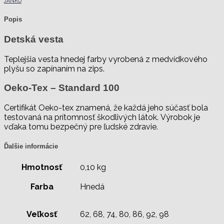
JANKO
Popis
Detská vesta
Teplejšia vesta hnedej farby vyrobená z medvídkového
plyšu so zapínaním na zips.
Oeko-Tex – Standard 100
Certifikát Oeko-tex znamená, že každá jeho súčasť bola
testovaná na prítomnosť škodlivých látok. Výrobok je
vďaka tomu bezpečný pre ľudské zdravie.
Ďalšie informácie
Hmotnosť
0,10 kg
Farba
Hnedá
Veľkosť
62, 68, 74, 80, 86, 92, 98