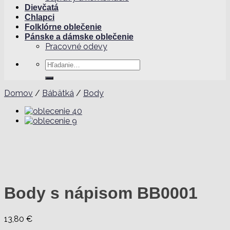
Dievčatá
Chlapci
Folklórne oblečenie
Pánske a dámske oblečenie
Pracovné odevy
Hľadať:
Domov
/
Bábätká
/
Body
Body s nápisom BB0001
13,80
€