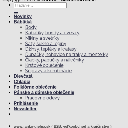
Hľadať:
Novinky
Bábätká
Body
Kabátiky, bundy a overaly
Mikiny a svetríky
Šaty, sukne a legíny
Džínsy, tepláky a kraťasy
Dupačky, nohavice na traky a monterky
Čiapky, papučky a nákrčníky
Krstové oblečenie
Súpravy a kombinácie
Dievčatá
Chlapci
Folklórne oblečenie
Pánske a dámske oblečenie
Pracovné odevy
Prihlásenie
Newsletter
www.janko-dielna.sk ( B2B, veľkoobchod a krajčírstvo )