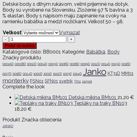
Detské body s dlhým rukávom, veľmi príjemné na dotyk.
Body sú vyrobené na Slovensku. Zloženie 97 % bavlna a 3
% elastan. Body s nápisom majú zapínanie na cvoky na
ramienku bábätka a medzi nožičkami. Veľkosť 50 – 98.
Veľkosť
Vymazať
množstvo
Body
Pridať do košíka
s
Katalógové číslo:
BB0001
Kategórie:
Bábätká
,
Body
nápisom
Značky produktu
BB0001
0001AD
0001BD
0002D
0004D
0005D
0006D
0008D
0009D
0012D
0014D
0015D
0016D
Janko
KT31D
MM01
0017D
0018D
0024D
1000D
1001D
1002D
1003D
1004D
monterky
PSN01
SFN01
svetrík
TK11
zamat
Complete the look
Detská mikina BM101
21,20
€
Tepláky na traky BN103
18,20
€
Produkt Značka oblečenia
JANKO