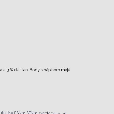
a a 3 % elastan. Body s nápisom majú
terky
PSN01
SFN01
svetrík
TK11
zamat