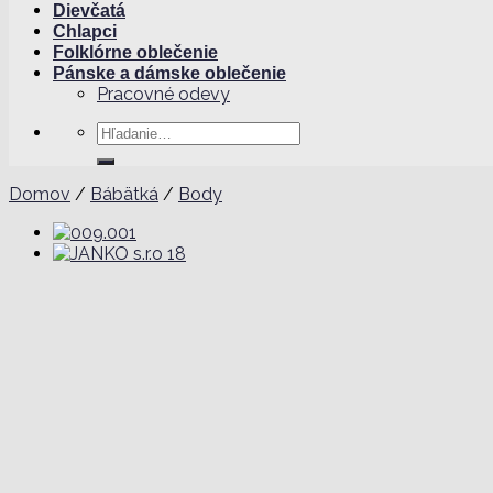
Dievčatá
Chlapci
Folklórne oblečenie
Pánske a dámske oblečenie
Pracovné odevy
Hľadať:
Domov
/
Bábätká
/
Body