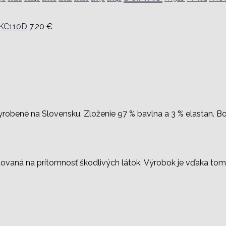
 KC110D
7,20
€
robené na Slovensku. Zloženie 97 % bavlna a 3 % elastan. B
stovaná na prítomnosť škodlivých látok. Výrobok je vďaka to