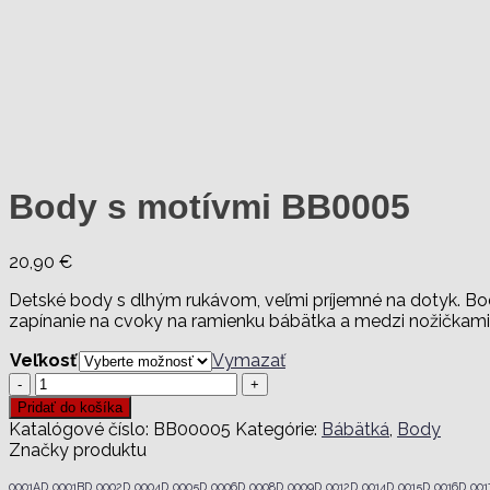
Body s motívmi BB0005
20,90
€
Detské body s dlhým rukávom, veľmi príjemné na dotyk. Bo
zapínanie na cvoky na ramienku bábätka a medzi nožičkami
Veľkosť
Vymazať
množstvo
Body
Pridať do košíka
s
Katalógové číslo:
BB00005
Kategórie:
Bábätká
,
Body
motívmi
Značky produktu
BB0005
0001AD
0001BD
0002D
0004D
0005D
0006D
0008D
0009D
0012D
0014D
0015D
0016D
001