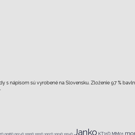
dy s nápisom sú vyrobené na Slovensku. Zloženie 97 % bavln
.
Janko
mon
KT31D
MM01
7D
0018D
0024D
1000D
1001D
1002D
1003D
1004D