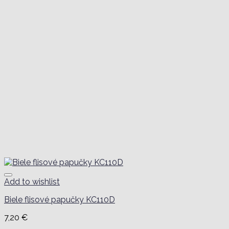
Add to wishlist
Biele flisové papučky KC110D
7,20
€