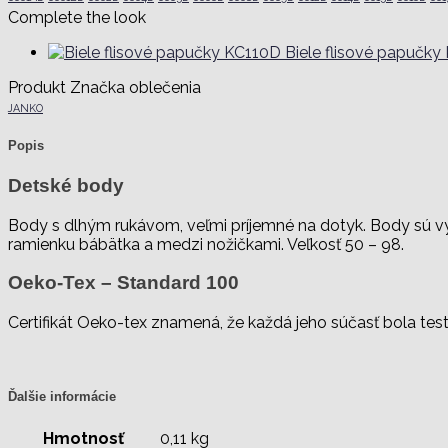
Complete the look
Biele flisové papučky
Produkt Značka oblečenia
JANKO
Popis
Detské body
Body s dlhým rukávom, veľmi príjemné na dotyk. Body sú vy
ramienku bábätka a medzi nožičkami. Veľkosť 50 – 98.
Oeko-Tex – Standard 100
Certifikát Oeko-tex znamená, že každá jeho súčasť bola te
Ďalšie informácie
Hmotnosť
0,11 kg