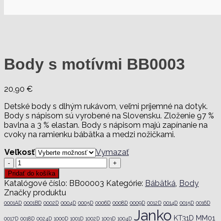
Body s motívmi BB0003
20,90
€
Detské body s dlhým rukávom, veľmi príjemné na dotyk.
Body s nápisom sú vyrobené na Slovensku. Zloženie 97 %
bavlna a 3 % elastan. Body s nápisom majú zapínanie na
cvoky na ramienku bábätka a medzi nožičkami.
Veľkosť
Vymazať
množstvo
Body
Pridať do košíka
s
Katalógové číslo:
BB00003
Kategórie:
Bábätká
,
Body
motívmi
Značky produktu
BB0003
0001AD
0001BD
0002D
0004D
0005D
0006D
0008D
0009D
0012D
0014D
0015D
0016D
Janko
KT31D
MM01
0017D
0018D
0024D
1000D
1001D
1002D
1003D
1004D