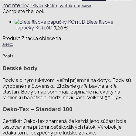
monterky
PSN01
SFN01
svetrík
TK11
zamat
Complete the look
Biele flisové
papučky KC110D
7,20
€
Produkt Značka oblečenia
JANKO
Popis
Detské body
Body s dlhým rukávom, veľmi príjemné na dotyk. Body sú
vyrobené na Slovensku. Zloženie 97 % bavlna a 3 %
elastan. Body s nápisom majú zapínanie na cvoky na
ramienku bábätka a medzi nožičkami. Veľkosť 50 – 98.
Oeko-Tex – Standard 100
Certifikát Oeko-tex znamená, že každá jeho súčasť bola
testovaná na prítomnosť škodlivých látok. Výrobok je
vďaka tomu bezpečný pre ľudské zdravie.