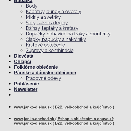
Bábätká
Body
Kabátiky, bundy a overaly
Mikiny a svetríky
Šaty, sukne a legíny
Džínsy, tepláky a kraťasy
Dupačky, nohavice na traky a monterky
Čiapky, papučky a nákrčníky
Krstové oblečenie
Súpravy a kombinácie
Dievčatá
Chlapci
Folklórne oblečenie
Pánske a dámske oblečenie
Pracovné odevy
Prihlásenie
Newsletter
www.janko-dielna.sk ( B2B, veľkoobchod a krajčírstvo )
www.janko-obchod.sk ( Eshop s oblečením a obuvou );
www.janko-dielna.sk ( B2B, veľkoobchod a krajčírstvo )