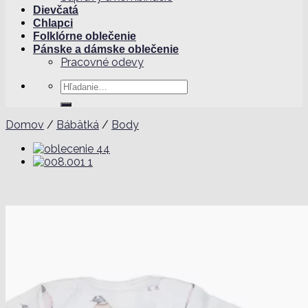
Dievčatá
Chlapci
Folklórne oblečenie
Pánske a dámske oblečenie
Pracovné odevy
Hľadať:
Domov
/
Bábätká
/
Body