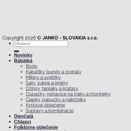
Copyright 2026 ©
JANKO - SLOVAKIA s.r.o.
Hľadať:
Novinky
Bábätká
Body
Kabátiky, bundy a overaly
Mikiny a svetríky
Šaty, sukne a legíny
Džínsy, tepláky a kraťasy
Dupačky, nohavice na traky a monterky
Čiapky, papučky a nákrčníky
Krstové oblečenie
Súpravy a kombinácie
Dievčatá
Chlapci
Folklórne oblečenie