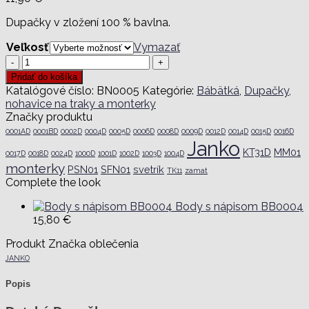
Dupačky v zložení 100 % bavlna.
Veľkosť
Vymazať
množstvo
Detské
Pridať do košíka
dupačky
Katalógové číslo:
BN0005
Kategórie:
Bábätká
,
Dupačky,
BN0005
nohavice na traky a monterky
Značky produktu
0001AD
0001BD
0002D
0004D
0005D
0006D
0008D
0009D
0012D
0014D
0015D
0016D
Janko
KT31D
MM01
0017D
0018D
0024D
1000D
1001D
1002D
1003D
1004D
monterky
PSN01
SFN01
svetrík
TK11
zamat
Complete the look
Body s nápisom BB0004
15,80
€
Produkt Značka oblečenia
JANKO
Popis