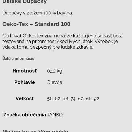
Detské Dupačky
Dupačky v zložení 100 % bavlna.
Oeko-Tex – Standard 100
Certifikát Oeko-tex znamená, že každá jeho súčasť bola
testovaná na prítomnosť škodlivých látok. Výrobok je
vďaka tomu bezpečný pre ľudské zdravie.
Ďalšie informácie
Hmotnosť
0,12 kg
Pohlavie
Dievča
Veľkosť
56, 62, 68, 74, 80, 86, 92
Značka oblečenia
JANKO
Možno by sa Vám páčilo…