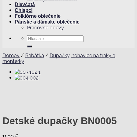
Dievčatá
Chlapci
Folklórne oblečenie
Pánske a dámske oblečenie
Pracovné odevy
Hľadať:
Domov
/
Bábätká
/
Dupačky, nohavice na traky a
monterky
Detské dupačky BN0005
11,90
€