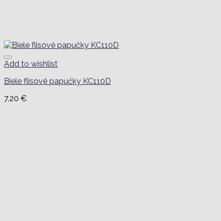
Add to wishlist
Biele flisové papučky KC110D
7,20
€