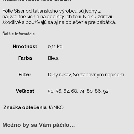
Fólie Siser od talianskeho výrobcu sú jedny z
najkvalitnejších a najodolnejších fólií. Nie sú zdraviu
škodlivé a používajú sa aj na oblečenie pre bábätká.
Ďalšie informácie
Hmotnosť
0,11 kg
Farba
Biela
Filter
Dlhý rukáv, So zábavným nápisom
Veľkosť
50, 56, 62, 68, 74, 80, 86, 92
Značka oblečenia
JANKO
Možno by sa Vám páčilo…