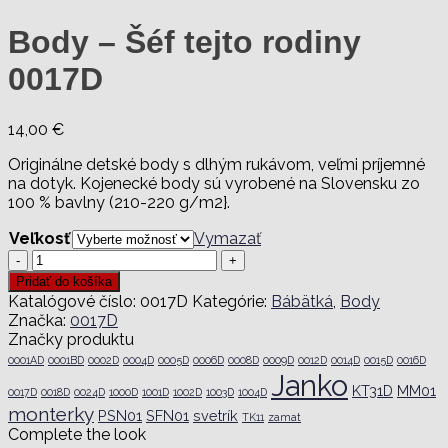
Body – Šéf tejto rodiny
0017D
14,00
€
Originálne detské body s dlhým rukávom, veľmi príjemné
na dotyk. Kojenecké body sú vyrobené na Slovensku zo
100 % bavlny (210-220 g/m2}.
Veľkosť
Vymazať
množstvo
Body
Pridať do košíka
-
Katalógové číslo:
0017D
Kategórie:
Bábätká
,
Body
Šéf
Značka:
0017D
tejto
Značky produktu
rodiny
0001AD
0001BD
0002D
0004D
0005D
0006D
0008D
0009D
0012D
0014D
0015D
0016D
0017D
Janko
KT31D
MM01
0017D
0018D
0024D
1000D
1001D
1002D
1003D
1004D
monterky
PSN01
SFN01
svetrík
TK11
zamat
Complete the look