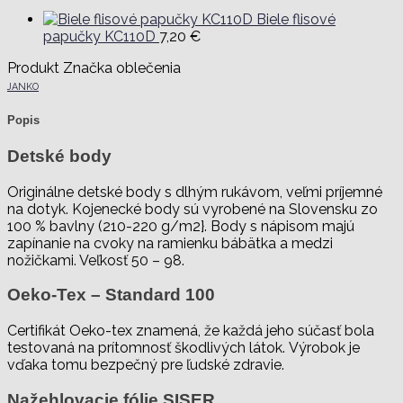
Biele flisové
papučky KC110D
7,20
€
Produkt Značka oblečenia
JANKO
Popis
Detské body
Originálne detské body s dlhým rukávom, veľmi príjemné
na dotyk. Kojenecké body sú vyrobené na Slovensku zo
100 % bavlny (210-220 g/m2}. Body s nápisom majú
zapínanie na cvoky na ramienku bábätka a medzi
nožičkami. Veľkosť 50 – 98.
Oeko-Tex – Standard 100
Certifikát Oeko-tex znamená, že každá jeho súčasť bola
testovaná na prítomnosť škodlivých látok. Výrobok je
vďaka tomu bezpečný pre ľudské zdravie.
Nažehlovacie fólie SISER