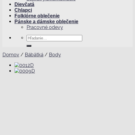
Dievčatá
Chlapci
Folklórne oblečenie
Pánske a dámske oblečenie
Pracovné odevy
Hľadať:
Domov
/
Bábätká
/
Body