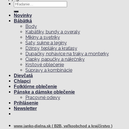
Hľadať:
Novinky
Bábätká
Body
Kabátiky, bundy a overaly
Mikiny a svetríky
Šaty, sukne a legíny
Džínsy, tepláky a kraťasy
Dupačky, nohavice na traky a monterky
Čiapky, papučky a nákrčníky
Krstové oblečenie
Súpravy a kombinácie
Dievčatá
Chlapci
Folklórne oblečenie
Pánske a dámske oblečenie
Pracovné odevy
Prihlásenie
Newsletter
www.janko-dielna.sk ( B2B, veľkoobchod a krajčírstvo )