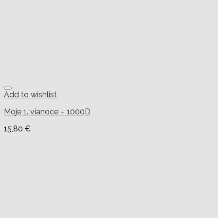
Add to wishlist
Moje 1. vianoce – 1000D
15,80
€