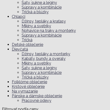
Šaty, sukne a legíny
Súpravy a kombinácie
Tričká a blúzky
Chlapci
Džínsy, tepláky a kraťasy
Mikiny a svetríky
Nohavice na traky a monterky
Súpravy a kombinácie
Tričká
Detské oblečenie
Dievčatá
Džínsy, tepláky a monterky
Kabáty, bundy a overaly
Mikiny a svetríky
Šaty, sukne a legíny
Súpravy a kombinácie
Tričká a blúzky
Folklórne oblečenie
Krstové oblečenie
Na vymazanie
Pánske a dámske oblečenie
Pracovné odevy
Filtrovať podľa ceny