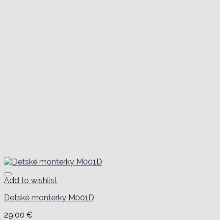
Add to wishlist
Detské monterky M001D
29,00
€