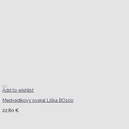
Add to wishlist
Medvedíkový overal Líška BO100
22,80
€