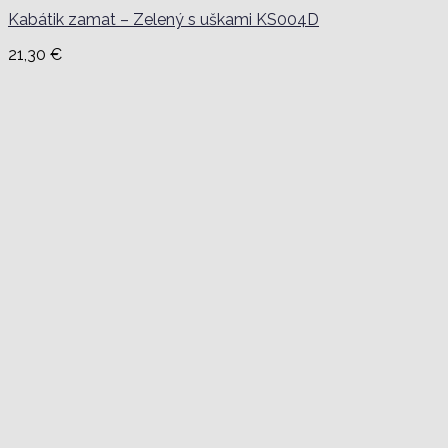
Kabátik zamat – Zelený s uškami KS004D
21,30
€