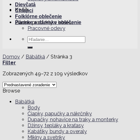
Dievčatá
Košík
Chlapci
Folklórne oblečenie
Žiadne produkty v košíku.
Pánske a dámske oblečenie
Pracovné odevy
Hľadať:
Domov
/
Bábätká
/
Stránka 3
Filter
Zobrazených 49–72 z 109 výsledkov
Browse
Bábätká
Body
Čiapky, papučky a nákrčníky
Dupačky, nohavice na traky a monterky
Džínsy, tepláky a kraťasy
Kabátiky, bundy a overaly
Mikiny a svetríky