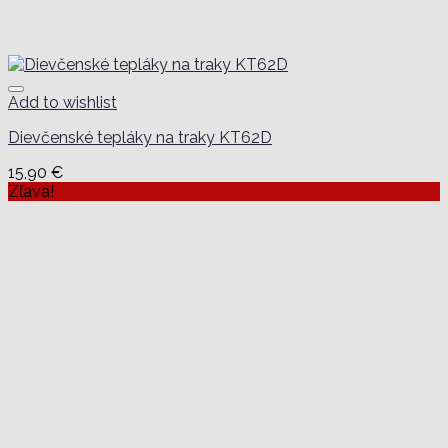
Add to wishlist
Dievčenské tepláky na traky KT62D
15,90
€
Zľava!