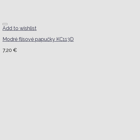
Add to wishlist
Modré flisové papučky KC113D
7,20
€